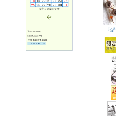
赤字＝休業日です
Four seasons
since 2005.02
Web master Sakura