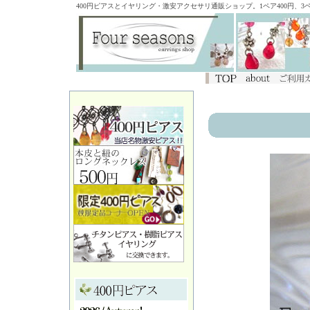
400円ピアスとイヤリング・激安アクセサリ通販ショップ。1ペア400円、