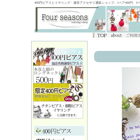
400円ピアスとイヤリング・激安アクセサリ通販ショップ。1ペア400円、