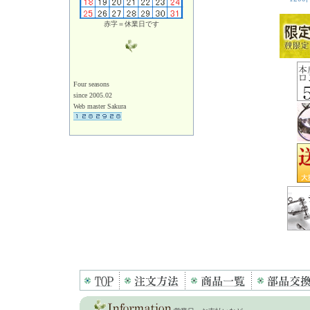
赤字＝休業日です
Four seasons
since 2005.02
Web master Sakura