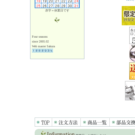
赤字＝休業日です
Four seasons
since 2005.02
Web master Sakura