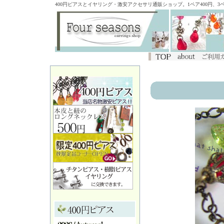
400円ピアスとイヤリング・激安アクセサリ通販ショップ。1ペア400円、