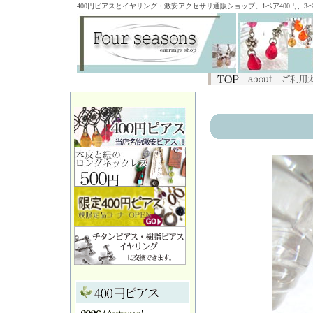
400円ピアスとイヤリング・激安アクセサリ通販ショップ。1ペア400円、