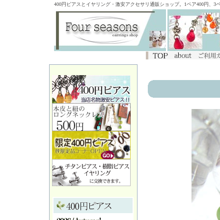
400円ピアスとイヤリング・激安アクセサリ通販ショップ。1ペア400円、