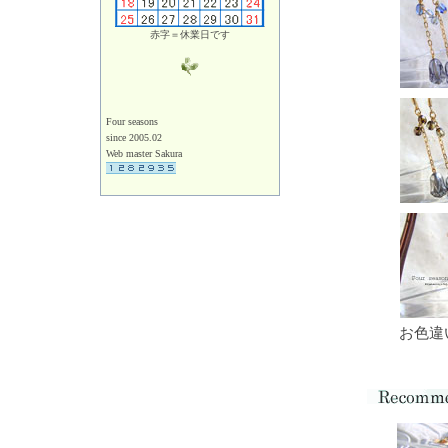
赤字＝休業日です
Four seasons
since 2005.02
Web master Sakura
お色違