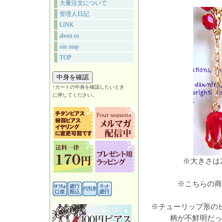
大量注文について
管理人日記
LINK
about us
site map
TOP
↑カートの中身を確認したいとき
に押してください。
※大きさは
※こちらの商
※チューリップ形の
柄が不鮮明だっ