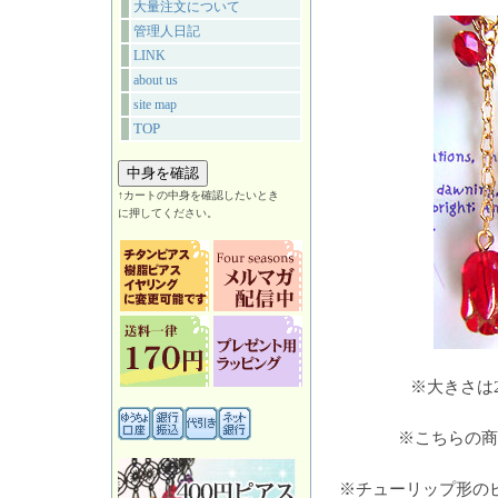
大量注文について
管理人日記
LINK
about us
site map
TOP
↑カートの中身を確認したいとき
に押してください。
※大きさは
※こちらの商
※チューリップ形の