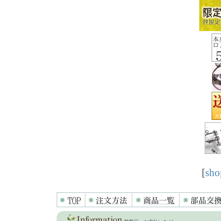
[
sho