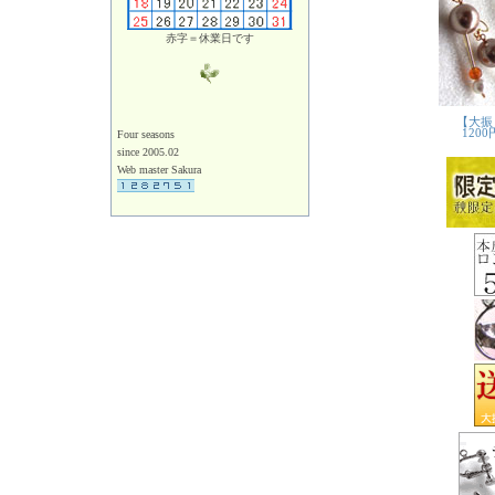
赤字＝休業日です
Four seasons
since 2005.02
Web master Sakura