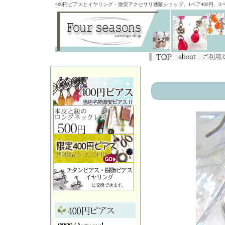
400円ピアスとイヤリング・激安アクセサリ通販ショップ。1ペア400円、