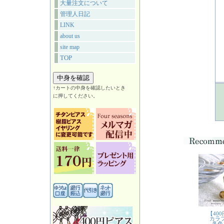
大量注文について
管理人日記
LINK
about us
site map
TOP
↑カートの中身を確認したいとき
に押してください。