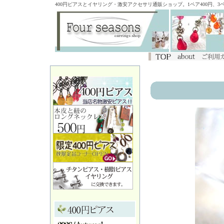
400円ピアスとイヤリング・激安アクセサリ通販ショップ。1ペア400円、