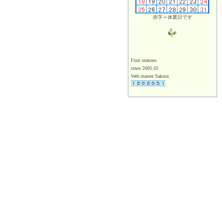
赤字＝休業日です
Four seasons
since 2005.02
Web master Sakura