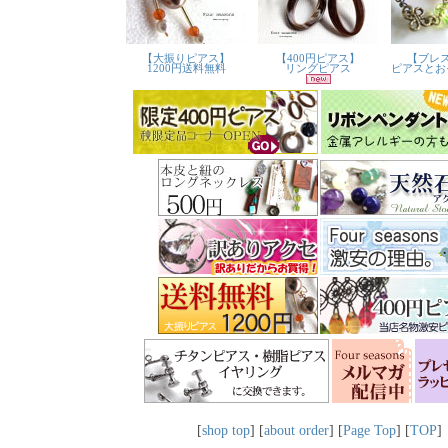
[
shop top
] [
about order
] [
Page Top
] [
TOP
]