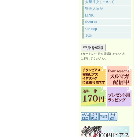
大量注文について
管理人日記
LINK
about us
site map
TOP
↑カートの中身を確認したいとき
に押してください。