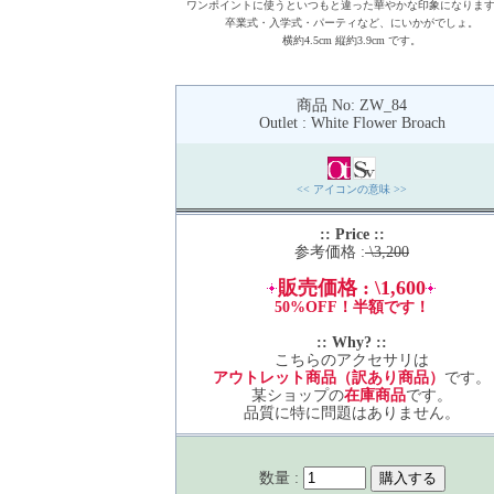
ワンポイントに使うといつもと違った華やかな印象になりま
卒業式・入学式・パーティなど、にいかがでしょ。
横約4.5cm 縦約3.9cm です。
商品 No: ZW_84
Outlet : White Flower Broach
<< アイコンの意味 >>
:: Price ::
参考価格 :
\3,200
販売価格 : \1,600
50%OFF！半額です！
:: Why? ::
こちらのアクセサリは
アウトレット商品（訳あり商品）
です。
某ショップの
在庫商品
です。
品質に特に問題はありません。
数量 :