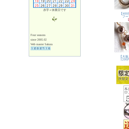
赤字＝休業日です
Four seasons
since 2005.02
Web master Sakura