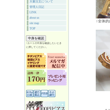
大量注文について
管理人日記
LINK
about us
↑全体
site map
TOP
↑カートの中身を確認したいとき
に押してください。