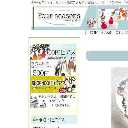
400円ピアスとイヤリング・激安アクセサリ通販ショップ。1ペア400円、