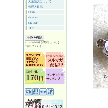
大量注文について
管理人日記
LINK
about us
site map
TOP
↑カートの中身を確認したいとき
に押してください。