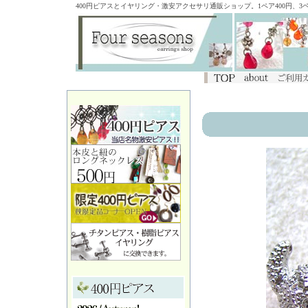
400円ピアスとイヤリング・激安アクセサリ通販ショップ。1ペア400円、