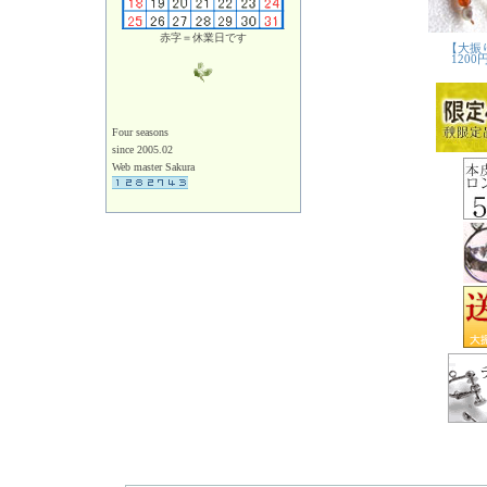
赤字＝休業日です
Four seasons
since 2005.02
Web master Sakura