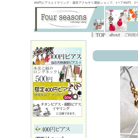
400円ピアスとイヤリング・激安アクセサリ通販ショップ。1ペア400円、