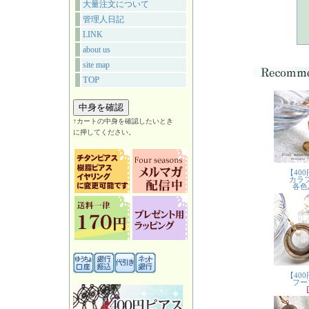
大量注文について
管理人日記
LINK
about us
site map
TOP
↑カートの中身を確認したいとき
に押してください。