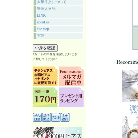
大量注文について
管理人日記
LINK
about us
site map
TOP
↑カートの中身を確認したいとき
に押してください。