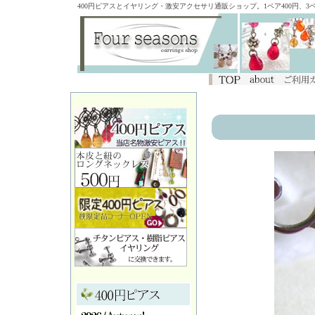
400円ピアスとイヤリング・激安アクセサリ通販ショップ。1ペア400円、