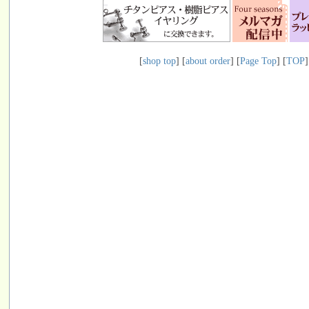
[
shop top
] [
about order
] [
Page Top
] [
TOP
]