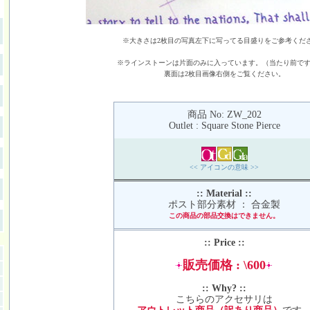
※大きさは2枚目の写真左下に写ってる目盛りをご参考くだ
※ラインストーンは片面のみに入っています。（当たり前で
裏面は2枚目画像右側をご覧ください。
商品 No: ZW_202
Outlet : Square Stone Pierce
<< アイコンの意味 >>
:: Material ::
ポスト部分素材 ： 合金製
この商品の部品交換はできません。
:: Price ::
販売価格 : \600
:: Why? ::
こちらのアクセサリは