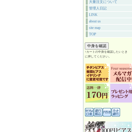
大量注文について
管理人日記
LINK
about us
site map
TOP
↑カートの中身を確認したいとき
に押してください。