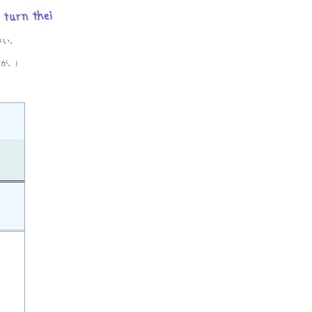
さい。
すが。）