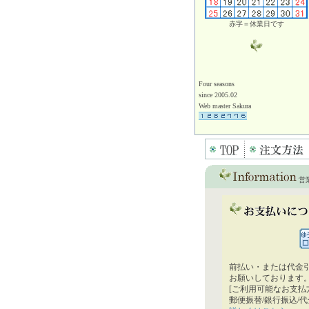
赤字＝休業日です
Four seasons
since 2005.02
Web master Sakura
営
前払い・または代金
お願いしております
[ご利用可能なお支払
郵便振替/銀行振込/