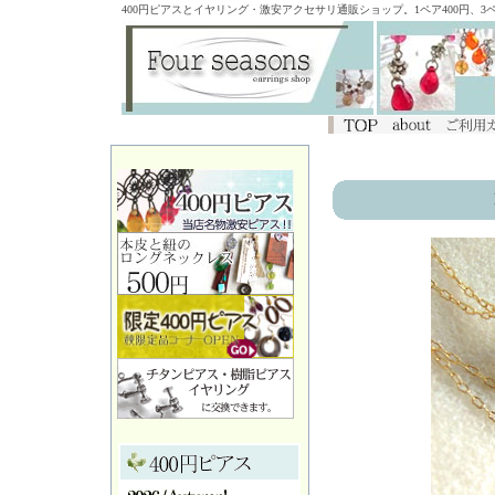
400円ピアスとイヤリング・激安アクセサリ通販ショップ。1ペア400円、