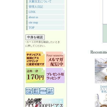
大量注文について
管理人日記
LINK
about us
site map
TOP
↑カートの中身を確認したいとき
に押してください。