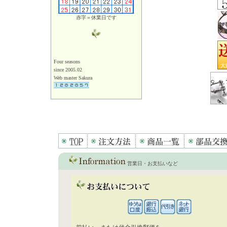
赤字＝休業日です
Four seasons
since 2005.02
Web master Sakura
営業日・お支払いなど