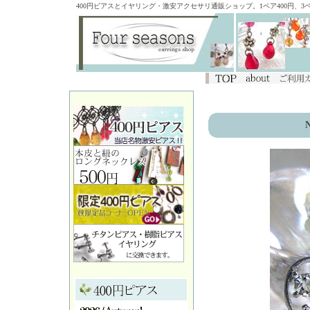
400円ピアスとイヤリング・激安アクセサリ通販ショップ。1ペア400円、