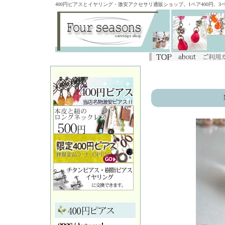
400円ピアスとイヤリング・激安アクセサリ通販ショップ。1ペア400円、