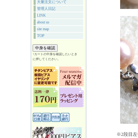
大量注文について
管理人日記
LINK
about us
site map
TOP
↑カートの中身を確認したいとき
に押してください。
※2段目