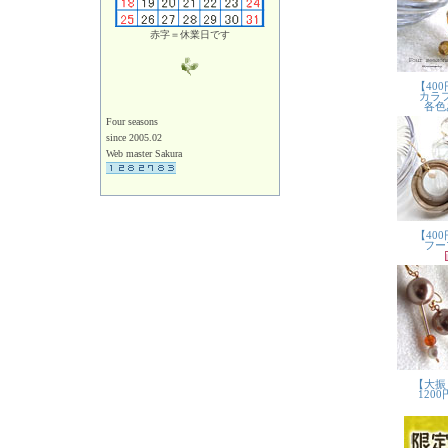
赤字＝休業日です
Four seasons
since 2005.02
Web master Sakura