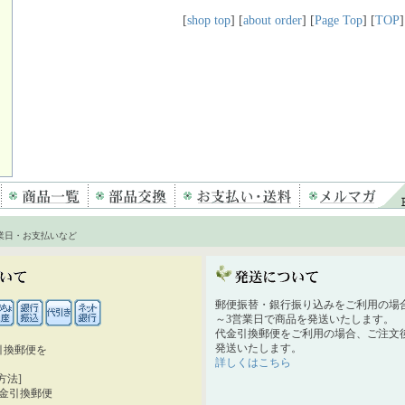
[
shop top
] [
about order
] [
Page Top
] [
TOP
]
業日・お支払いなど
郵便振替・銀行振り込みをご利用の場
～3営業日で商品を発送いたします。
代金引換郵便をご利用の場合、ご注文後
発送いたします。
引換郵便を
詳しくはこちら
。
方法]
代金引換郵便