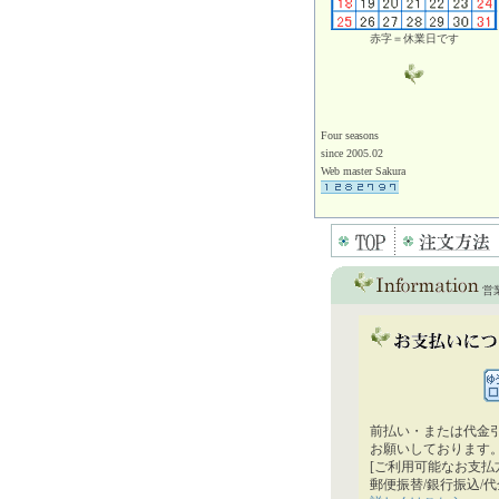
赤字＝休業日です
Four seasons
since 2005.02
Web master Sakura
営
前払い・または代金
お願いしております
[ご利用可能なお支払
郵便振替/銀行振込/