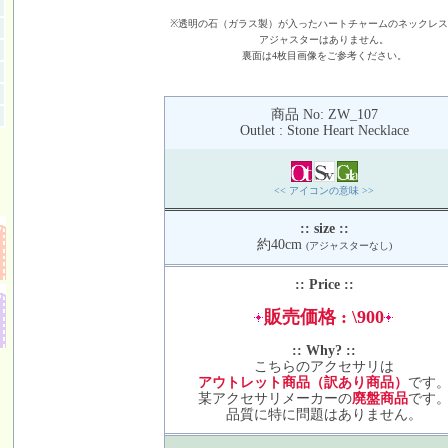
※透明の石（ガラス製）が入ったハートチャームのネックレ
アジャスターはありません。
裏面は4枚目画像をご参考ください。
商品 No: ZW_107
Outlet : Stone Heart Necklace
<< アイコンの意味 >>
:: size ::
約40cm
(アジャスターなし)
:: Price ::
販売価格 : \900
:: Why? ::
こちらのアクセサリは
アウトレット商品（訳あり商品）
です
某アクセサリメーカーの
廃盤商品
です
品質に特に問題はありません。