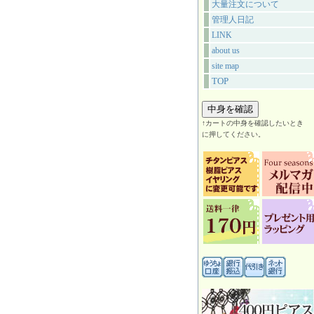
大量注文について
管理人日記
LINK
about us
site map
TOP
↑カートの中身を確認したいとき
に押してください。