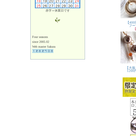
赤字＝休業日です
Four seasons
since 2005.02
Web master Sakura