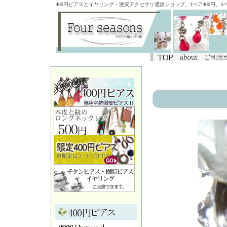
400円ピアスとイヤリング・激安アクセサリ通販ショップ。1ペア400円、