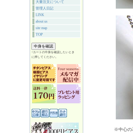
大量注文について
管理人日記
LINK
about us
site map
TOP
↑カートの中身を確認したいとき
に押してください。
※中心の