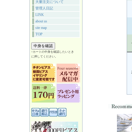
大量注文について
管理人日記
LINK
about us
site map
TOP
↑カートの中身を確認したいとき
に押してください。