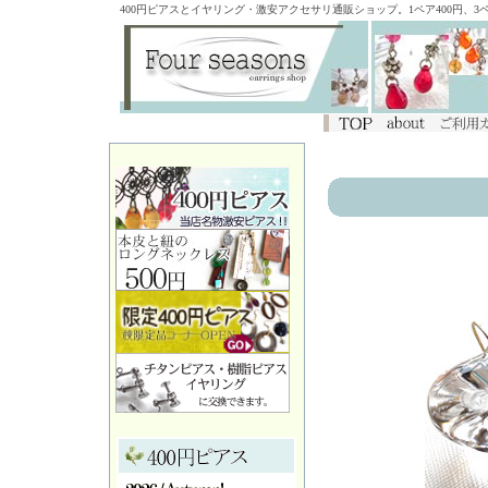
400円ピアスとイヤリング・激安アクセサリ通販ショップ。1ペア400円、