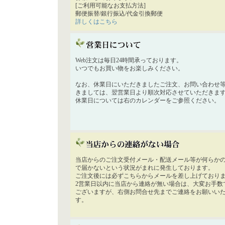
[ご利用可能なお支払方法]
郵便振替/銀行振込/代金引換郵便
詳しくはこちら
Web注文は毎日24時間承っております。
いつでもお買い物をお楽しみください。
なお、休業日にいただきましたご注文、お問い合わせ
きましては、翌営業日より順次対応させていただきま
休業日については右のカレンダーをご参照ください。
当店からのご注文受付メール・配送メール等が何らか
で届かないという状況がまれに発生しております。
ご注文後には必ずこちらからメールを差し上げており
2営業日以内に当店から連絡が無い場合は、大変お手数
ございますが、右側お問合せ先までご連絡をお願いい
す。