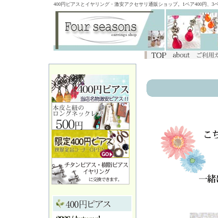
400円ピアスとイヤリング・激安アクセサリ通販ショップ。1ペア400円、