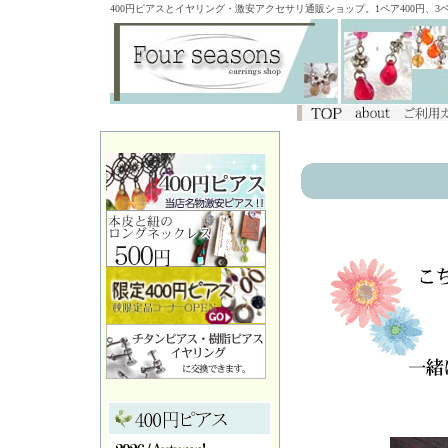
400円ピアスとイヤリング・激安アクセサリ通販ショップ。1ペア400円、