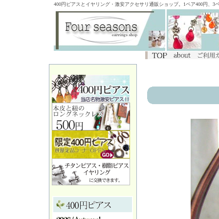
400円ピアスとイヤリング・激安アクセサリ通販ショップ。1ペア400円、