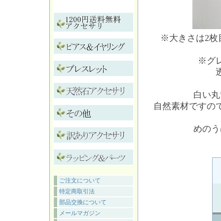
※大きさは2
※グ
白い丸
自然素材ですの
めのう
ご注文について
特定商取引法
部品交換について
メールマガジン