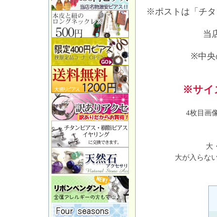
※ポストは「チタ
当
※中央
※サイ
4枚目画
大
大が入らない