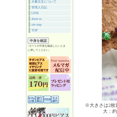
大量注文について
管理人日記
LINK
about us
site map
TOP
↑カートの中身を確認したいとき
に押してください。
※大きさは2
大：約