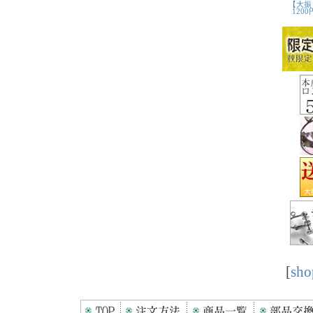
[
sho