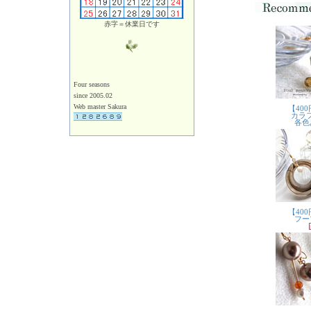
赤字＝休業日です
Four seasons
since 2005.02
Web master Sakura