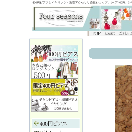
400円ピアスとイヤリング・激安アクセサリ通販ショップ。1ペア400円、