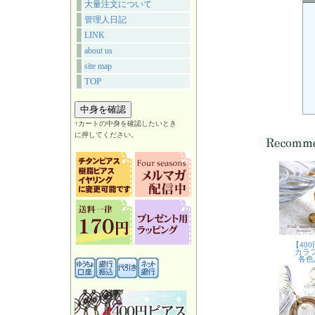
大量注文について
管理人日記
LINK
about us
site map
TOP
↑カートの中身を確認したいとき
に押してください。