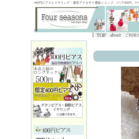
400円ピアスとイヤリング・激安アクセサリ通販ショップ。1ペア400円、