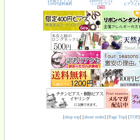
[
shop top
] [
about order
] [
Page Top
] [
TOP
]