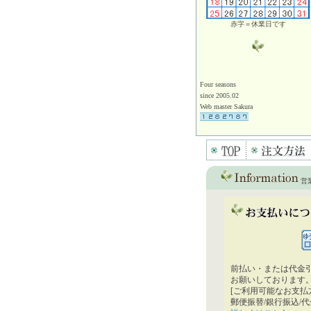
赤字＝休業日です
Four seasons
since 2005.02
Web master Sakura
営
前払い・または代金
お願いしております
[ご利用可能なお支払
郵便振替/銀行振込/