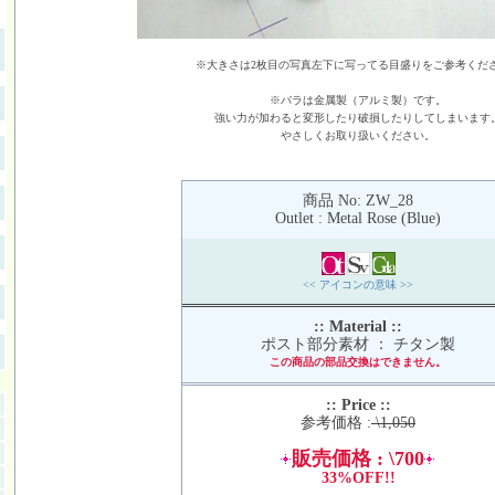
※大きさは2枚目の写真左下に写ってる目盛りをご参考くだ
※バラは金属製（アルミ製）です。
強い力が加わると変形したり破損したりしてしまいます
やさしくお取り扱いください。
商品 No: ZW_28
Outlet : Metal Rose (Blue)
<< アイコンの意味 >>
:: Material ::
ポスト部分素材 ： チタン製
この商品の部品交換はできません。
:: Price ::
参考価格 :
\1,050
販売価格 : \700
33%OFF!!