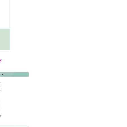
。
。
♪