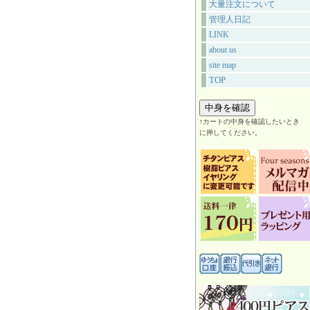
大量注文について
管理人日記
LINK
about us
site map
TOP
↑カートの中身を確認したいとき
に押してください。