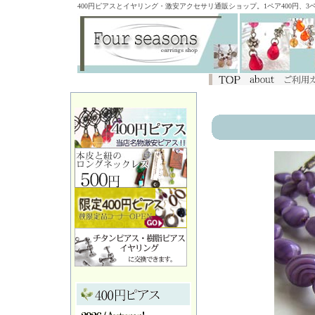
400円ピアスとイヤリング・激安アクセサリ通販ショップ。1ペア400円、