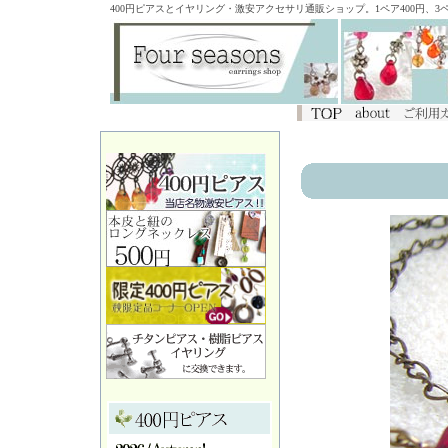
400円ピアスとイヤリング・激安アクセサリ通販ショップ。1ペア400円、