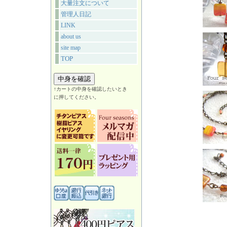
大量注文について
管理人日記
LINK
about us
site map
TOP
↑カートの中身を確認したいとき
に押してください。