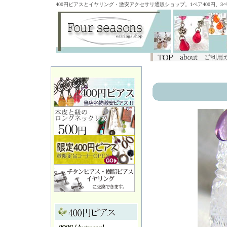
400円ピアスとイヤリング・激安アクセサリ通販ショップ。1ペア400円、