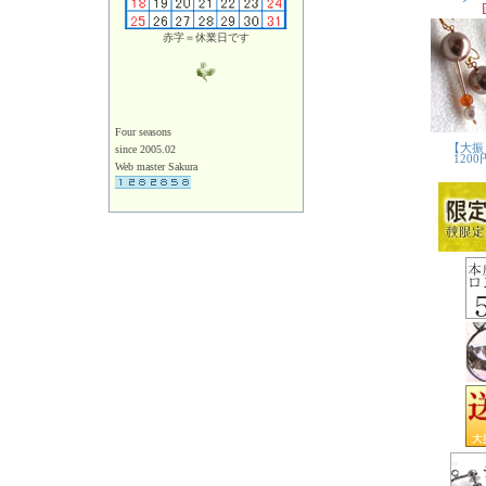
赤字＝休業日です
Four seasons
since 2005.02
Web master Sakura