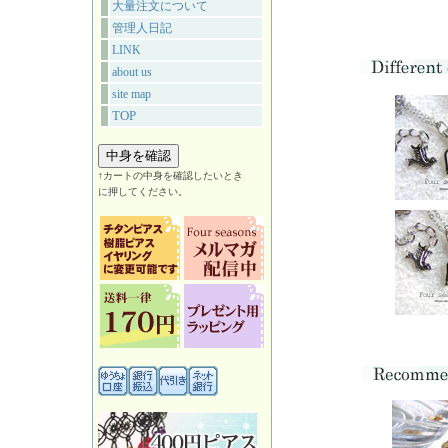
大量注文について
管理人日記
LINK
about us
site map
TOP
↑カートの中身を確認したいとき
に押してください。