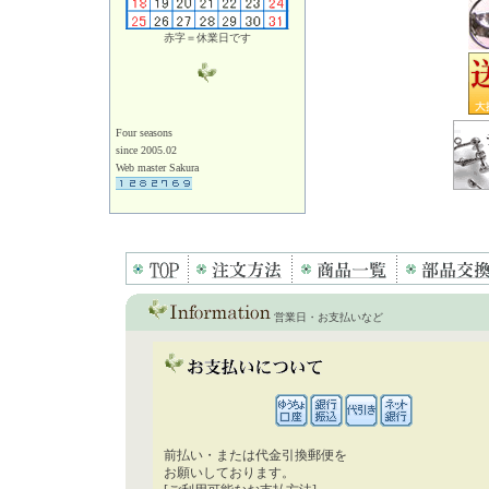
赤字＝休業日です
Four seasons
since 2005.02
Web master Sakura
営業日・お支払いなど
前払い・または代金引換郵便を
お願いしております。