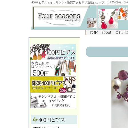
400円ピアスとイヤリング・激安アクセサリ通販ショップ。1ペア400円、