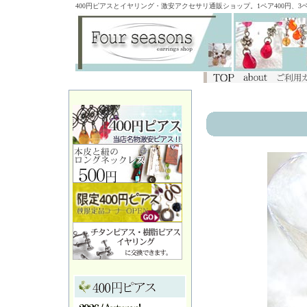
400円ピアスとイヤリング・激安アクセサリ通販ショップ。1ペア400円、