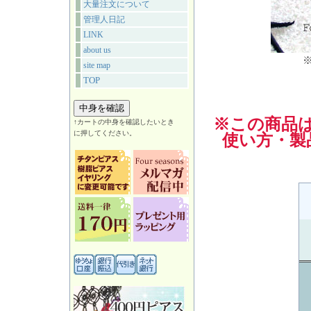
大量注文について
管理人日記
LINK
about us
site map
TOP
※この商品
↑カートの中身を確認したいとき
に押してください。
使い方・製