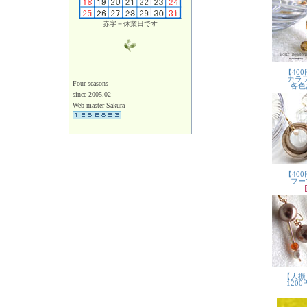
赤字＝休業日です
Four seasons
since 2005.02
Web master Sakura