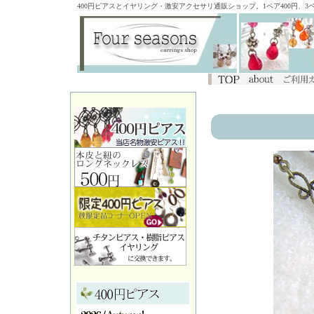
400円ピアスとイヤリング・激安アクセサリ通販ショップ。1ペア400円、