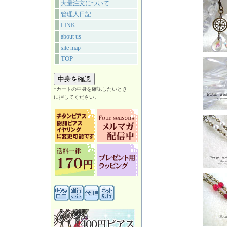
大量注文について
管理人日記
LINK
about us
site map
TOP
↑カートの中身を確認したいとき
に押してください。