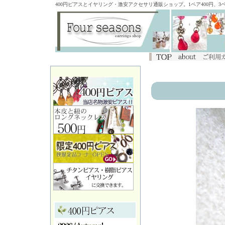
400円ピアスとイヤリング・激安アクセサリ通販ショップ。1ペア400円、