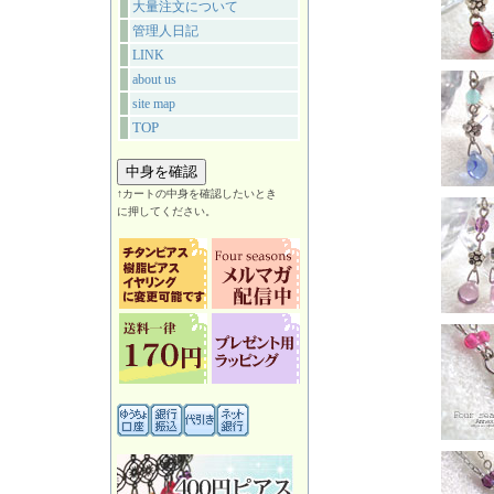
大量注文について
管理人日記
LINK
about us
site map
TOP
↑カートの中身を確認したいとき
に押してください。