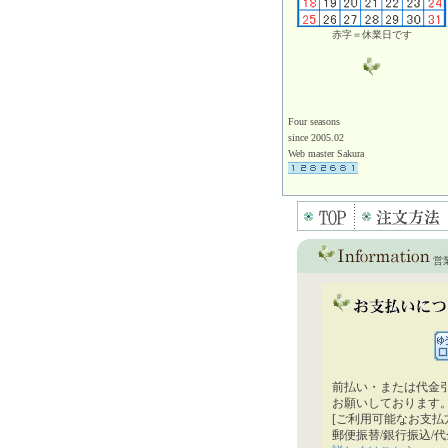
赤字＝休業日です
Four seasons
since 2005.02
Web master Sakura
営
前払い・または代金
お願いしております
[ご利用可能なお支払
郵便振替/銀行振込/