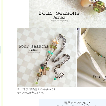
※↑の背景の四角は１辺が約1cmです。
サイズのご参考にどうぞ。
商品 No: ZN_97_2