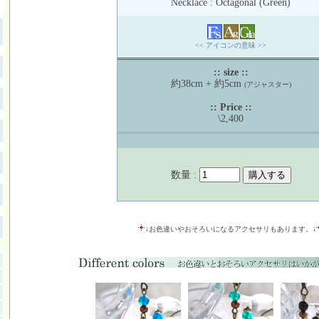
Necklace : Octagonal (Green)
<< アイコンの意味 >>
:: size ::
約38cm + 約5cm
(アジャスター)
:: Price ::
\2,400
数量 :
↓お色違いやおそろいになるアクセサリもあります。↓