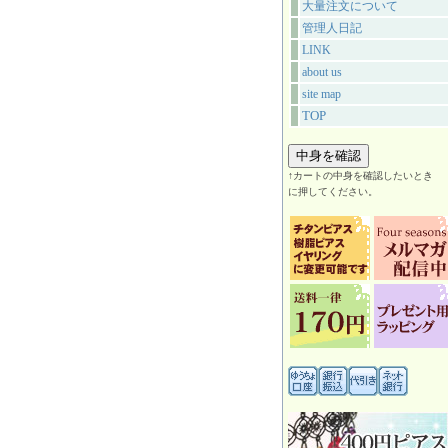
大量注文について
管理人日記
LINK
about us
site map
TOP
↑カートの中身を確認したいとき
に押してください。