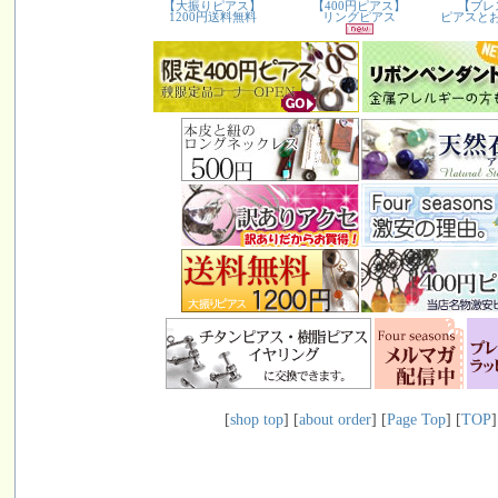
[
shop top
] [
about order
] [
Page Top
] [
TOP
]