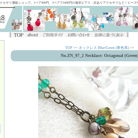
アクセサリ通販ショップ。1ペア400円、3ペアで1000円の激安ピアス・訳ありアクセサリなど！ビー
TOP
>>
ネックレス Blue/Green (寒色系)
>>
No.ZN_97_2 Necklace: Octagonal (Green