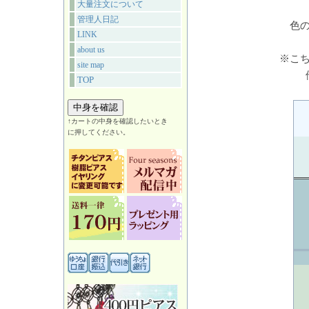
大量注文について
管理人日記
色
LINK
about us
※こち
site map
TOP
↑カートの中身を確認したいとき
に押してください。