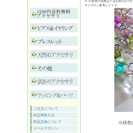
※↑の背景の四角は１辺が約1cmです
サイズのご参考にどうぞ。
ご注文について
特定商取引法
部品交換について
※緑色
メールマガジン