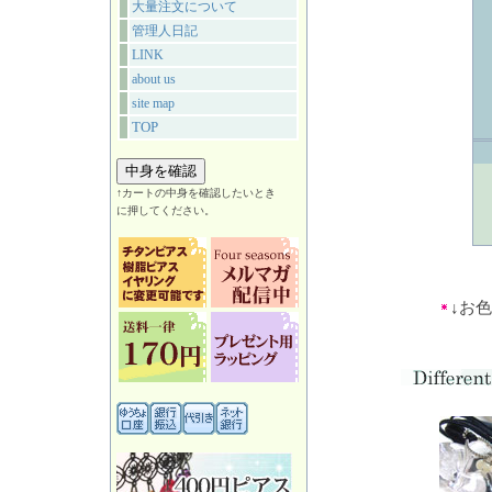
大量注文について
管理人日記
LINK
about us
site map
TOP
↑カートの中身を確認したいとき
に押してください。
↓お