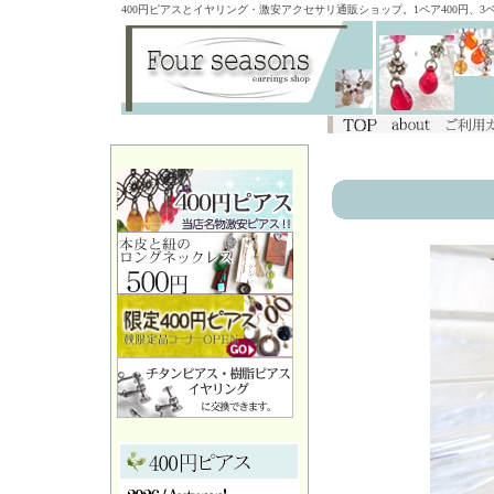
400円ピアスとイヤリング・激安アクセサリ通販ショップ。1ペア400円、