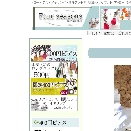
400円ピアスとイヤリング・激安アクセサリ通販ショップ。1ペア400円、