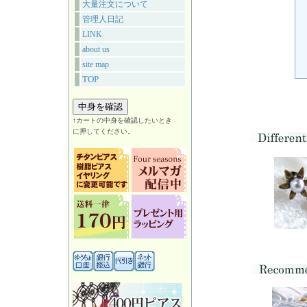
大量注文について
管理人日記
LINK
about us
site map
TOP
↑カートの中身を確認したいとき
に押してください。