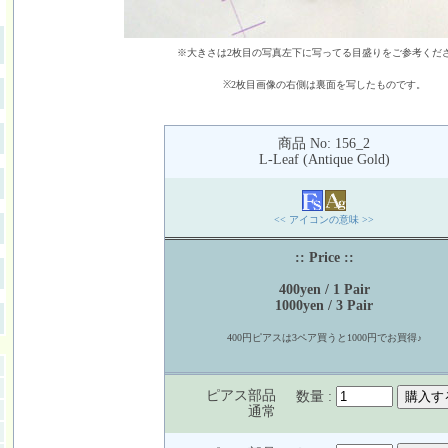
※大きさは2枚目の写真左下に写ってる目盛りをご参考くだ
※2枚目画像の右側は裏面を写したものです。
商品 No: 156_2
L-Leaf (Antique Gold)
<< アイコンの意味 >>
:: Price ::
400yen / 1 Pair
1000yen / 3 Pair
400円ピアスは3ペア買うと1000円でお買得♪
ピアス部品
数量 :
通常