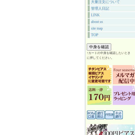
大量注文について
管理人日記
LINK
about us
site map
TOP
↑カートの中身を確認したいとき
に押してください。