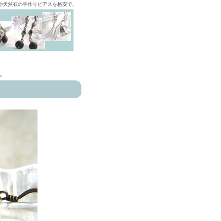
ズや天然石の手作りピアスを格安で。
>