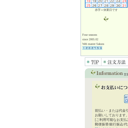
赤字＝休業日です
Four seasons
since 2005.02
Web master Sakura
営
前払い・または代金
お願いしております
[ご利用可能なお支払
郵便振替/銀行振込/