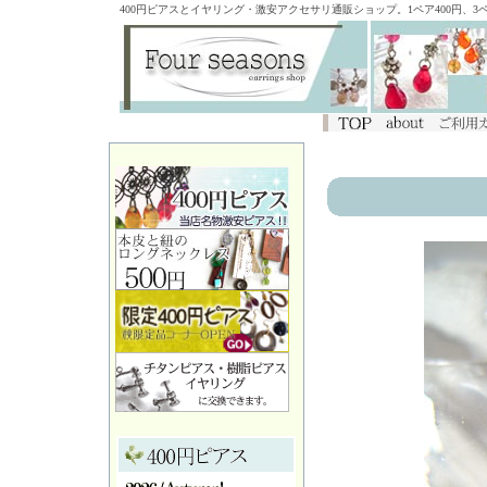
400円ピアスとイヤリング・激安アクセサリ通販ショップ。1ペア400円、