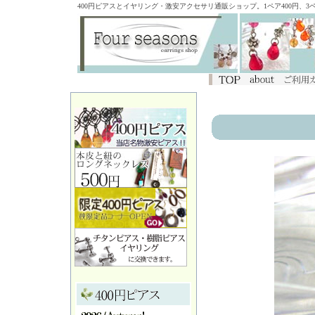
400円ピアスとイヤリング・激安アクセサリ通販ショップ。1ペア400円、