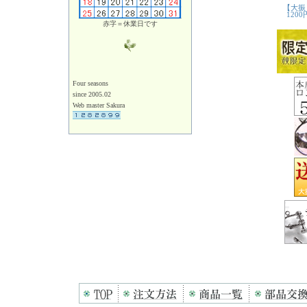
赤字＝休業日です
Four seasons
since 2005.02
Web master Sakura