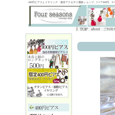
400円ピアスとイヤリング・激安アクセサリ通販ショップ。1ペア400円、