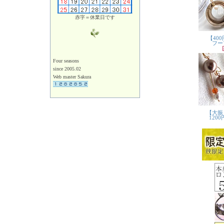
赤字＝休業日です
Four seasons
since 2005.02
Web master Sakura