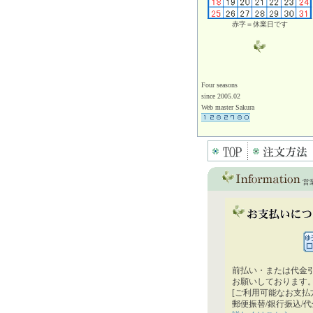
赤字＝休業日です
Four seasons
since 2005.02
Web master Sakura
営
前払い・または代金
お願いしております
[ご利用可能なお支払
郵便振替/銀行振込/