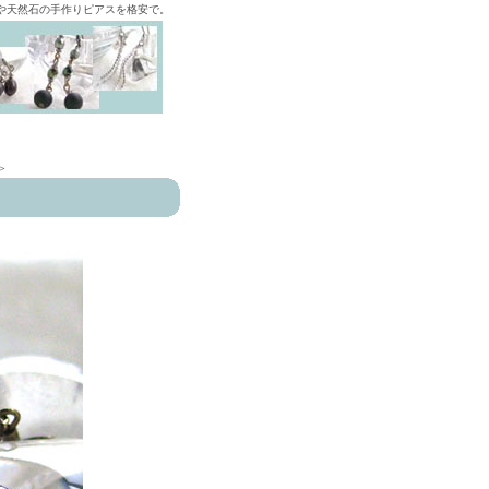
ズや天然石の手作りピアスを格安で。
>