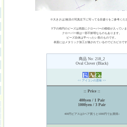
※大きさは2枚目の写真左下に写ってる目盛りをご参考くだ
※下の楕円のビーズは両面にクローバーの模様が入ってい
クローバー柄は一部不鮮明なものもあります。
ビーズ自体は平べったい形のものです。
表面にはメタリック加工が施されているのでピカピカで
商品 No: 218_2
Oval Clover (Black)
<< アイコンの意味 >>
:: Price ::
400yen / 1 Pair
1000yen / 3 Pair
400円ピアスは3ペア買うと1000円でお買得♪