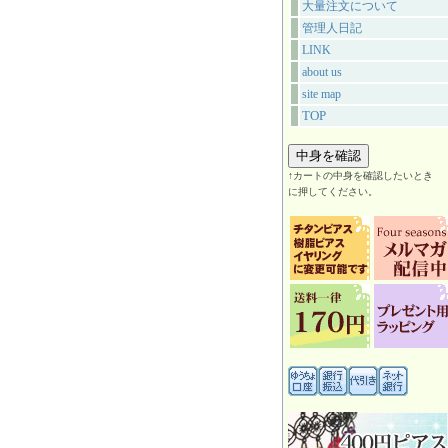
大量注文について
管理人日記
LINK
about us
site map
TOP
↑カートの中身を確認したいとき
に押してください。