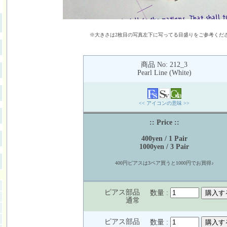
※大きさは2枚目の写真左下に写ってる目盛りをご参考くだ
商品 No: 212_3
Pearl Line (White)
<< アイコンの意味 >>
:: Price ::
400yen / 1 Pair
1000yen / 3 Pair
400円ピアスは3ペア買うと1000円でお買得♪
ピアス部品
数量 :
通常
ピアス部品
数量 :