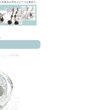
ズや天然石の手作りピアスを格安で。
>