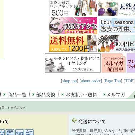
[
shop top
] [
about order
] [
Page Top
] [
TOP
]
業日・お支払いなど
郵便振替・銀行振り込みをご利用の場