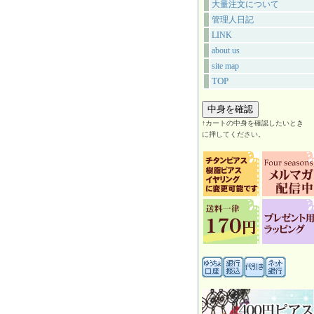
大量注文について
管理人日記
LINK
about us
site map
TOP
↑カートの中身を確認したいとき
に押してください。