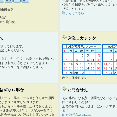
～3営業日で商品を発送いたします。
代金引換郵便をご利用の場合、ご注文後
発送いたします。
引換郵便を
詳しくはこちら
。
方法]
代金引換郵便
時間承っております。
お楽しみください。
だきましたご注文、お問い合わせ等につ
日より順次対応させていただきます。
のカレンダーをご参照ください。
赤字＝休業日です
付メール・配送メール等が何らかの原因
その他気になる点・疑問点などござい
況がまれに発生しております。
問い合わせください。
ちらからメールを差し上げております。
全てのお問い合わせは下記メールアド
から連絡が無い場合は、大変お手数では
ます。
お問合せ先までご連絡をお願いいたしま
fs_order@fseasons.net