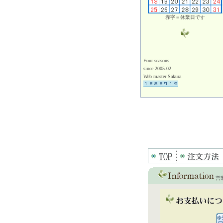
赤字＝休業日です
Four seasons
since 2005.02
Web master Sakura
営