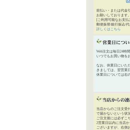
前払い・または代金
お願いしております
[ご利用可能なお支払
郵便振替/銀行振込/
詳しくはこちら
Web注文は毎日24
いつでもお買い物を
なお、休業日にいた
きましては、翌営業
休業日については右
当店からのご注文受
で届かないという状
ご注文後には必ずこ
2営業日以内に当店
ございますが、右側