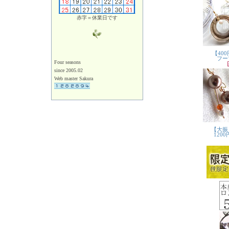
赤字＝休業日です
Four seasons
since 2005.02
Web master Sakura