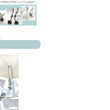
ズや天然石の手作りピアスを格安で。
>