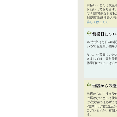
前払い・または代金
お願いしております
[ご利用可能なお支払
郵便振替/銀行振込/
詳しくはこちら
Web注文は毎日24
いつでもお買い物を
なお、休業日にいた
きましては、翌営業
休業日については右
当店からのご注文受
で届かないという状
ご注文後には必ずこ
2営業日以内に当店
ございますが、右側
す。