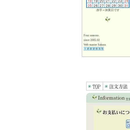
赤字＝休業日です
Four seasons
since 2005.02
Web master Sakura
営