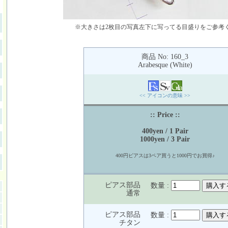
※大きさは2枚目の写真左下に写ってる目盛りをご参考
商品 No: 160_3
Arabesque (White)
<< アイコンの意味 >>
:: Price ::
400yen / 1 Pair
1000yen / 3 Pair
400円ピアスは3ペア買うと1000円でお買得♪
ピアス部品
数量 :
通常
ピアス部品
数量 :
チタン