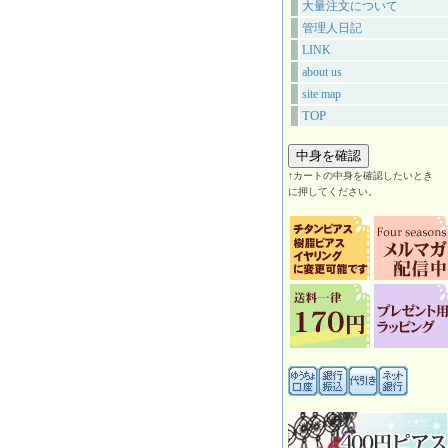
大量注文について
管理人日記
LINK
about us
site map
TOP
↑カートの中身を確認したいとき
に押してください。