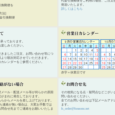
代金引換郵便をご利用の場合、ご注文後
発送いたします。
引換郵便を
詳しくはこちら
。
方法]
代金引換郵便
時間承っております。
お楽しみください。
だきましたご注文、お問い合わせ等につ
日より順次対応させていただきます。
のカレンダーをご参照ください。
赤字＝休業日です
付メール・配送メール等が何らかの原因
その他気になる点・疑問点などござい
況がまれに発生しております。
問い合わせください。
ちらからメールを差し上げております。
全てのお問い合わせは下記メールアド
から連絡が無い場合は、大変お手数では
ます。
お問合せ先までご連絡をお願いいたしま
fs_order@fseasons.net