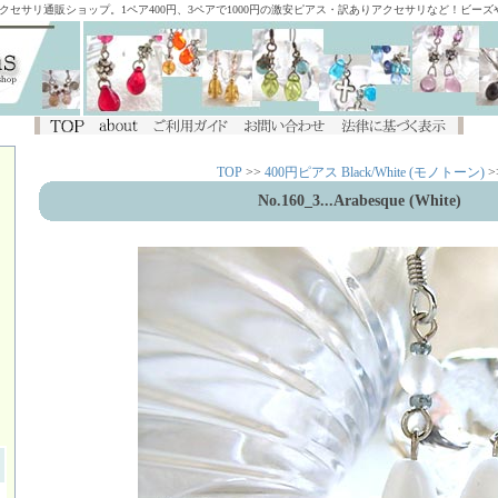
アクセサリ通販ショップ。1ペア400円、3ペアで1000円の激安ピアス・訳ありアクセサリなど！ビー
TOP
>>
400円ピアス Black/White (モノトーン)
>
No.160_3...Arabesque (White)